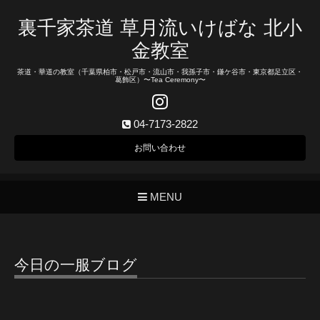
裏千家茶道 草月流いけばな 北小
金教室
茶道・華道の教室（千葉県柏市・松戸市・流山市・我孫子市・鎌ケ谷市・東京都足立区・
葛飾区）〜Tea Ceremony〜
04-7173-2822
お問い合わせ
MENU
今日の一服ブログ