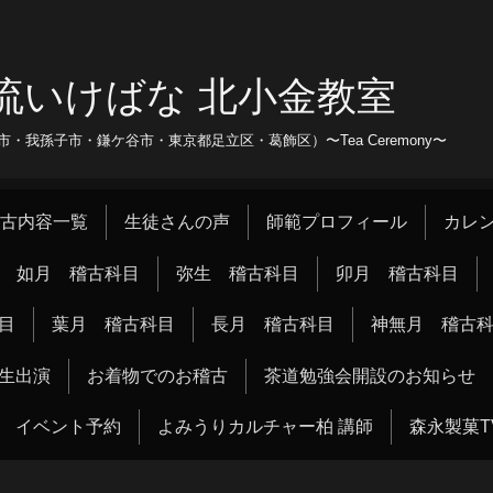
流いけばな 北小金教室
我孫子市・鎌ケ谷市・東京都足立区・葛飾区）〜Tea Ceremony〜
古内容一覧
生徒さんの声
師範プロフィール
カレ
如月 稽古科目
弥生 稽古科目
卯月 稽古科目
目
葉月 稽古科目
長月 稽古科目
神無月 稽古
生出演
お着物でのお稽古
茶道勉強会開設のお知らせ
イベント予約
よみうりカルチャー柏 講師
森永製菓