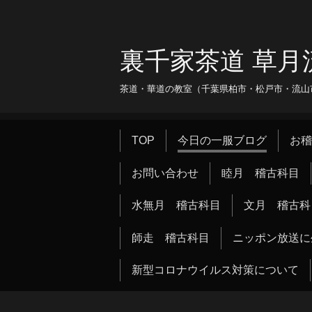
裏千家茶道 草月
茶道・華道の教室（千葉県柏市・松戸市・流山市・
TOP
今日の一服ブログ
お稽
お問い合わせ
睦月 稽古科目
水無月 稽古科目
文月 稽古科
師走 稽古科目
ニッポン放送に
新型コロナウイルス対策について