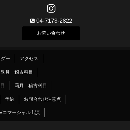
04-7173-2822
お問い合わせ
ンダー
アクセス
皐月 稽古科目
科目
霜月 稽古科目
予約
お問合わせ注意点
TVコマーシャル出演