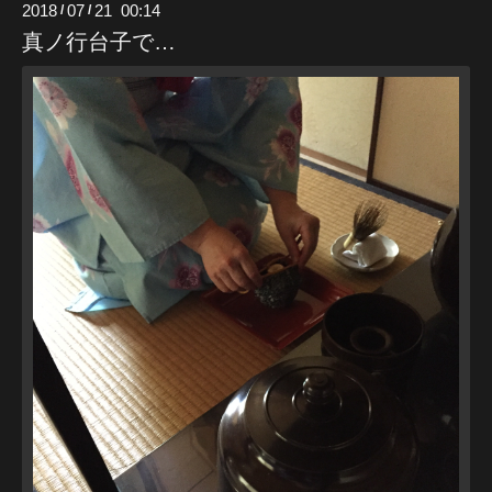
2018
07
21 00:14
/
/
真ノ行台子で…