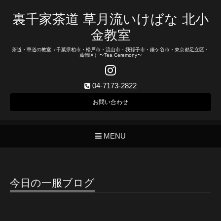
裏千家茶道 草月流いけばな 北小
金教室
茶道・華道の教室（千葉県柏市・松戸市・流山市・我孫子市・鎌ケ谷市・東京都足立区・
葛飾区）〜Tea Ceremony〜
04-7173-2822
お問い合わせ
MENU
今日の一服ブログ