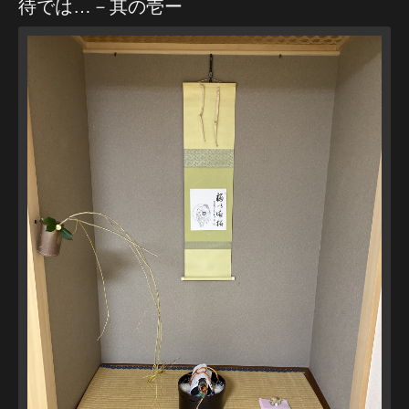
待では…－其の壱ー