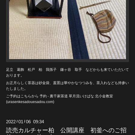
足立 葛飾 松戸 柏 我孫子 鎌ヶ谷 取手 などからも来ていただいて
おります。
お正月らしく茶器は砂金袋、蓋置は華やかなつつみを、茶入れなども持参い
たしました。
ご予約はこちらから
予約 - 裏千家茶道 草月流いけばな 北小金教室
(urasenkesadouesadou
.com)
2022
01
06 09:34
/
/
読売カルチャー柏 公開講座 初釜へのご招