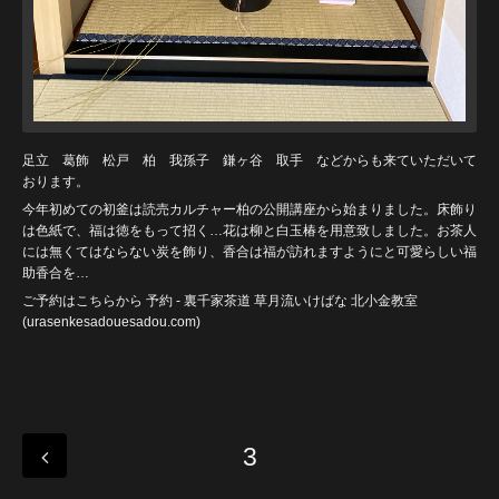
足立 葛飾 松戸 柏 我孫子 鎌ヶ谷 取手 などからも来ていただいて
おります。
今年初めての初釜は読売カルチャー柏の公開講座から始まりました。床飾り
は色紙で、福は徳をもって招く…花は柳と白玉椿を用意致しました。お茶人
には無くてはならない炭を飾り、香合は福が訪れますようにと可愛らしい福
助香合を…
ご予約はこちらから
予約 - 裏千家茶道 草月流いけばな 北小金教室
(urasenkesadouesadou
.com)
3