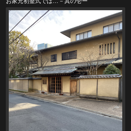
お家元初釜式では…－其の壱ー