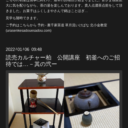
こちらの初釜は無事に終わり、通常のお稽古が始まりました。皆さま感染拡
大に気を配りながら、茶の湯を楽しんでおります。貴人点濃茶点前をして頂
きました。お菓子はふくしまやさんで銘はことほぎ…
見学も随時できます。
ご予約はこちらから
予約 - 裏千家茶道 草月流いけばな 北小金教室
(urasenkesadouesadou
.com)
2022
01
06 09:48
/
/
読売カルチャー柏 公開講座 初釜へのご招
待では…－其の弐ー