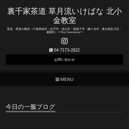
裏千家茶道 草月流いけばな 北小
金教室
茶道・華道の教室（千葉県柏市・松戸市・流山市・我孫子市・鎌ケ谷市・東京都足立区・
葛飾区）〜Tea Ceremony〜
04-7173-2822
お問い合わせ
MENU
今日の一服ブログ