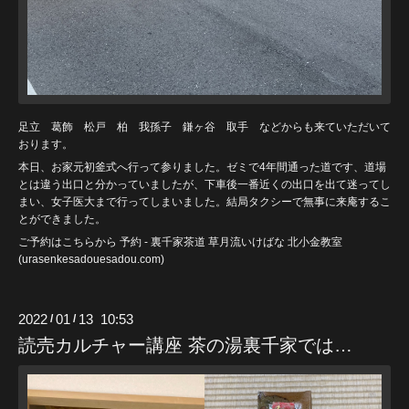
足立 葛飾 松戸 柏 我孫子 鎌ヶ谷 取手 などからも来ていただいて
おります。
本日、お家元初釜式へ行って参りました。ゼミで4年間通った道です、道場
とは違う出口と分かっていましたが、下車後一番近くの出口を出て迷ってし
まい、女子医大まで行ってしまいました。結局タクシーで無事に来庵するこ
とができました。
ご予約はこちらから
予約 - 裏千家茶道 草月流いけばな 北小金教室
(urasenkesadouesadou
.com)
2022
01
13 10:53
/
/
読売カルチャー講座 茶の湯裏千家では…