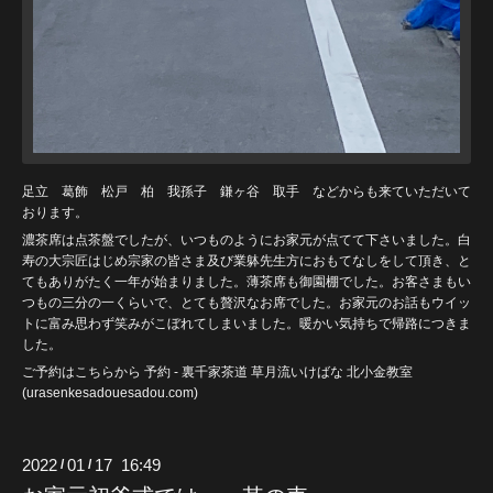
足立 葛飾 松戸 柏 我孫子 鎌ヶ谷 取手 などからも来ていただいて
おります。
濃茶席は点茶盤でしたが、いつものようにお家元が点てて下さいました。白
寿の大宗匠はじめ宗家の皆さま及び業躰先生方におもてなしをして頂き、と
てもありがたく一年が始まりました。薄茶席も御園棚でした。お客さまもい
つもの三分の一くらいで、とても贅沢なお席でした。お家元のお話もウイッ
トに富み思わず笑みがこぼれてしまいました。暖かい気持ちで帰路につきま
した。
ご予約はこちらから
予約 - 裏千家茶道 草月流いけばな 北小金教室
(urasenkesadouesadou
.com)
2022
01
17 16:49
/
/