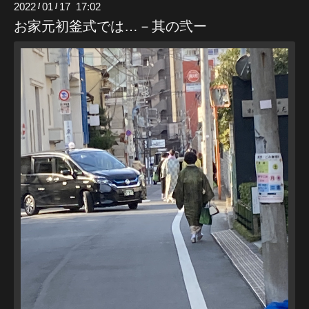
2022
01
17 17:02
/
/
お家元初釜式では…－其の弐ー