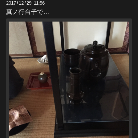
2017
12
29 11:56
/
/
真ノ行台子で…