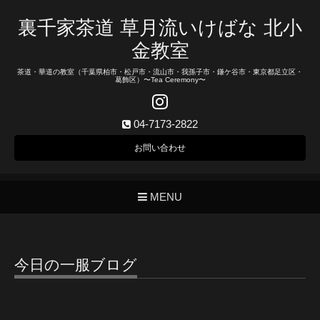
裏千家茶道 草月流いけばな 北小
金教室
茶道・華道の教室（千葉県柏市・松戸市・流山市・我孫子市・鎌ケ谷市・東京都足立区・
葛飾区）〜Tea Ceremony〜
04-7173-2822
お問い合わせ
MENU
今日の一服ブログ