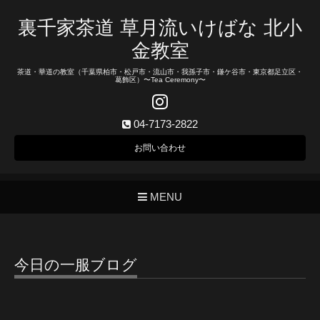
裏千家茶道 草月流いけばな 北小
金教室
茶道・華道の教室（千葉県柏市・松戸市・流山市・我孫子市・鎌ケ谷市・東京都足立区・
葛飾区）〜Tea Ceremony〜
04-7173-2822
お問い合わせ
MENU
今日の一服ブログ