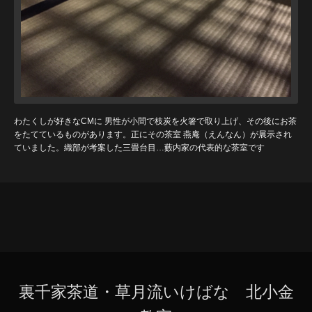
わたくしが好きなCMに 男性が小間で枝炭を火箸で取り上げ、その後にお茶
をたてているものがあります。正にその茶室 燕庵（えんなん）が展示され
ていました。織部が考案した三畳台目…藪内家の代表的な茶室です
裏千家茶道・草月流いけばな 北小金