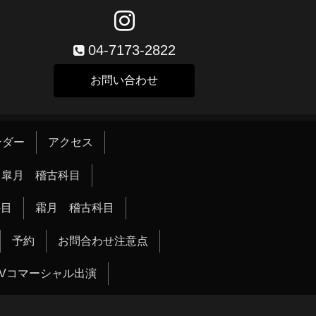
04-7173-2822
お問い合わせ
ンダー
アクセス
皐月 稽古科目
科目
霜月 稽古科目
予約
お問合わせ注意点
TVコマーシャル出演