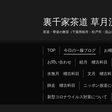
裏千家茶道 草月
茶道・華道の教室（千葉県柏市・松戸市・流山市・
TOP
今日の一服ブログ
お稽
お問い合わせ
睦月 稽古科目
水無月 稽古科目
文月 稽古科
師走 稽古科目
ニッポン放送に
新型コロナウイルス対策について