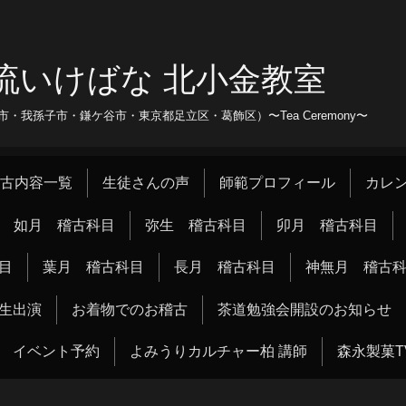
流いけばな 北小金教室
我孫子市・鎌ケ谷市・東京都足立区・葛飾区）〜Tea Ceremony〜
古内容一覧
生徒さんの声
師範プロフィール
カレ
如月 稽古科目
弥生 稽古科目
卯月 稽古科目
目
葉月 稽古科目
長月 稽古科目
神無月 稽古
生出演
お着物でのお稽古
茶道勉強会開設のお知らせ
イベント予約
よみうりカルチャー柏 講師
森永製菓