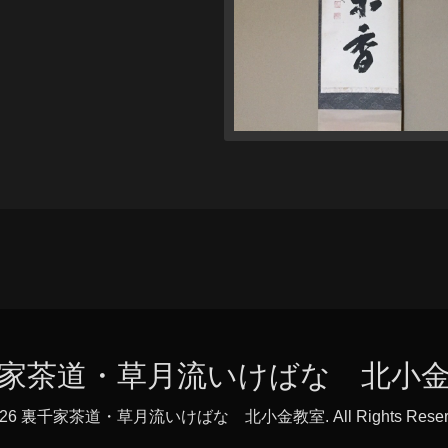
家茶道・草月流いけばな 北小
026
裏千家茶道・草月流いけばな 北小金教室
. All Rights Rese