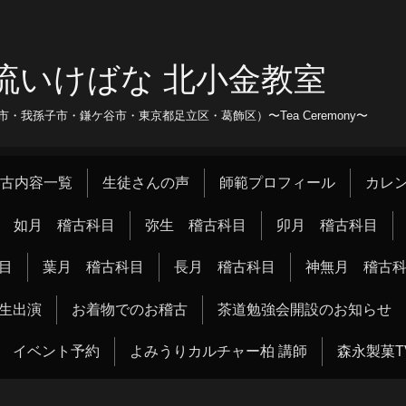
流いけばな 北小金教室
我孫子市・鎌ケ谷市・東京都足立区・葛飾区）〜Tea Ceremony〜
古内容一覧
生徒さんの声
師範プロフィール
カレ
如月 稽古科目
弥生 稽古科目
卯月 稽古科目
目
葉月 稽古科目
長月 稽古科目
神無月 稽古
生出演
お着物でのお稽古
茶道勉強会開設のお知らせ
イベント予約
よみうりカルチャー柏 講師
森永製菓