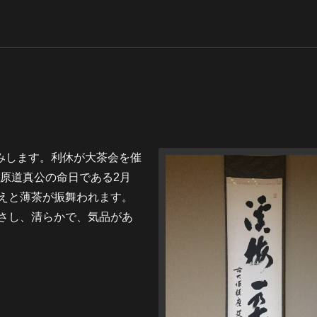
読みします。利休が大茶会を催
菅原道真公の命日である2月
えと薄茶が振舞われます。
さし、清らかで、気品があ