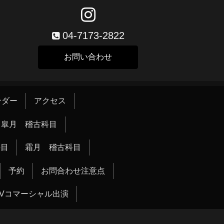
04-7173-2822
お問い合わせ
ンダー
アクセス
皐月 稽古科目
科目
霜月 稽古科目
予約
お問合わせ注意点
TVコマーシャル出演