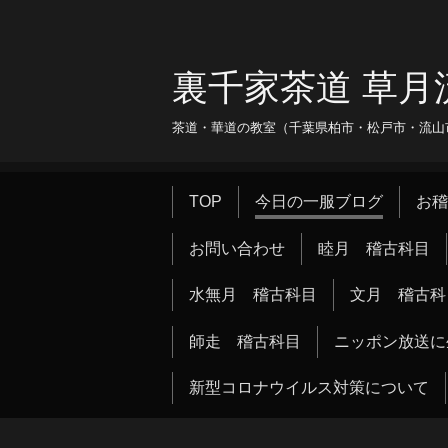
裏千家茶道 草月
茶道・華道の教室（千葉県柏市・松戸市・流山市・
TOP
今日の一服ブログ
お稽
お問い合わせ
睦月 稽古科目
水無月 稽古科目
文月 稽古科
師走 稽古科目
ニッポン放送に
新型コロナウイルス対策について