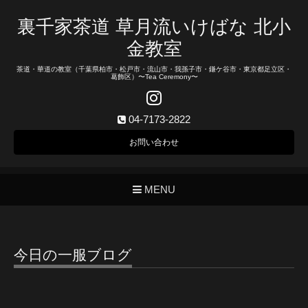
裏千家茶道 草月流いけばな 北小
金教室
茶道・華道の教室（千葉県柏市・松戸市・流山市・我孫子市・鎌ケ谷市・東京都足立区・
葛飾区）〜Tea Ceremony〜
04-7173-2822
お問い合わせ
MENU
今日の一服ブログ