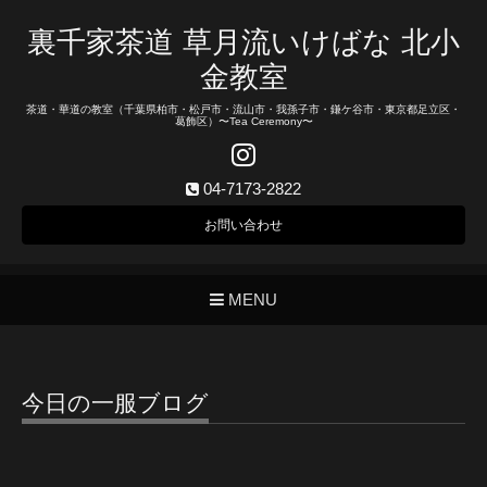
裏千家茶道 草月流いけばな 北小
金教室
茶道・華道の教室（千葉県柏市・松戸市・流山市・我孫子市・鎌ケ谷市・東京都足立区・
葛飾区）〜Tea Ceremony〜
04-7173-2822
お問い合わせ
MENU
今日の一服ブログ