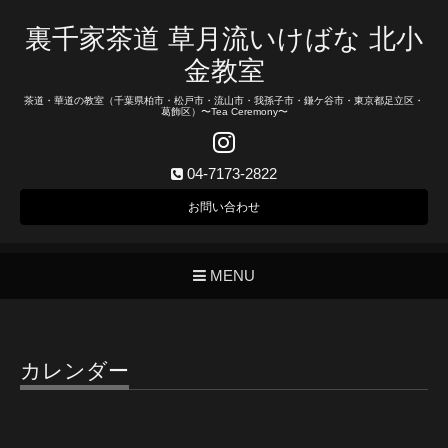
裏千家茶道 草月流いけばな 北小
金教室
茶道・華道の教室（千葉県柏市・松戸市・流山市・我孫子市・鎌ケ谷市・東京都足立区・
葛飾区）〜Tea Ceremony〜
04-7173-2822
お問い合わせ
MENU
カレンダー