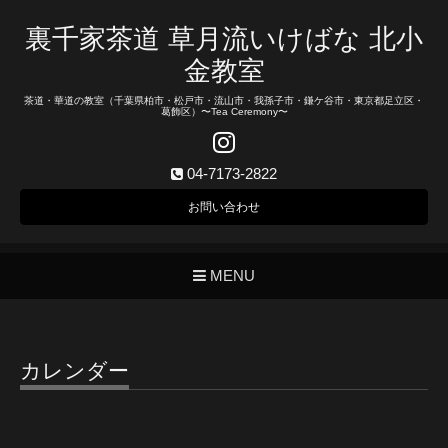
裏千家茶道 草月流いけばな 北小
金教室
茶道・華道の教室（千葉県柏市・松戸市・流山市・我孫子市・鎌ケ谷市・東京都足立区・
葛飾区）〜Tea Ceremony〜
04-7173-2822
お問い合わせ
MENU
カレンダー