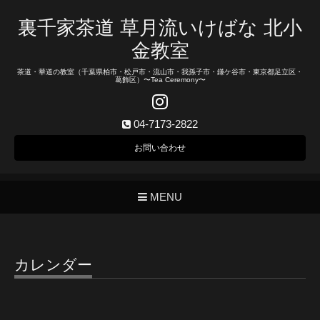
裏千家茶道 草月流いけばな 北小
金教室
茶道・華道の教室（千葉県柏市・松戸市・流山市・我孫子市・鎌ケ谷市・東京都足立区・
葛飾区）〜Tea Ceremony〜
04-7173-2822
お問い合わせ
MENU
カレンダー