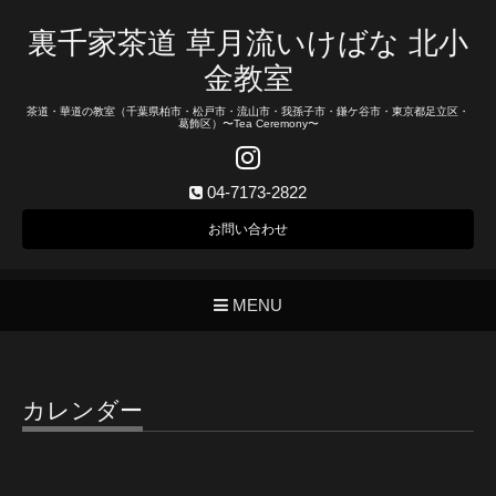
裏千家茶道 草月流いけばな 北小
金教室
茶道・華道の教室（千葉県柏市・松戸市・流山市・我孫子市・鎌ケ谷市・東京都足立区・
葛飾区）〜Tea Ceremony〜
04-7173-2822
お問い合わせ
MENU
カレンダー