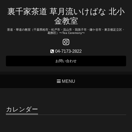
裏千家茶道 草月流いけばな 北小
金教室
茶道・華道の教室（千葉県柏市・松戸市・流山市・我孫子市・鎌ケ谷市・東京都足立区・
葛飾区）〜Tea Ceremony〜
04-7173-2822
お問い合わせ
MENU
カレンダー