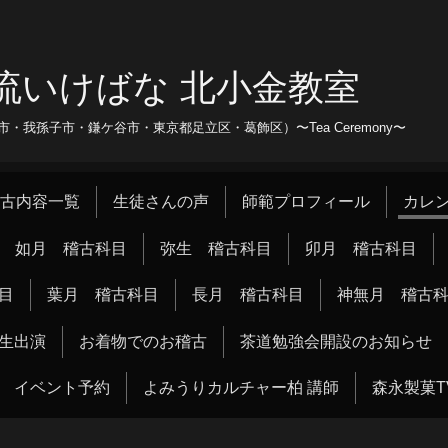
流いけばな 北小金教室
我孫子市・鎌ケ谷市・東京都足立区・葛飾区）〜Tea Ceremony〜
古内容一覧
生徒さんの声
師範プロフィール
カレ
如月 稽古科目
弥生 稽古科目
卯月 稽古科目
目
葉月 稽古科目
長月 稽古科目
神無月 稽古
生出演
お着物でのお稽古
茶道勉強会開設のお知らせ
イベント予約
よみうりカルチャー柏 講師
森永製菓