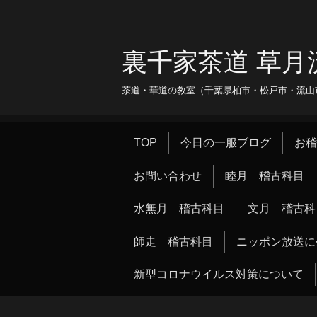
裏千家茶道 草月
茶道・華道の教室（千葉県柏市・松戸市・流山市・
TOP
今日の一服ブログ
お稽
お問い合わせ
睦月 稽古科目
水無月 稽古科目
文月 稽古科
師走 稽古科目
ニッポン放送に
新型コロナウイルス対策について