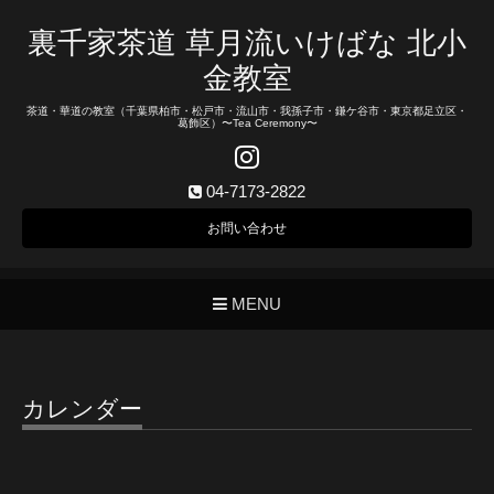
裏千家茶道 草月流いけばな 北小
金教室
茶道・華道の教室（千葉県柏市・松戸市・流山市・我孫子市・鎌ケ谷市・東京都足立区・
葛飾区）〜Tea Ceremony〜
04-7173-2822
お問い合わせ
MENU
カレンダー