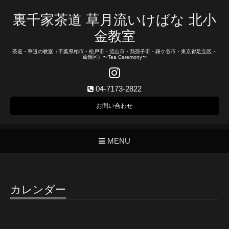
裏千家茶道 草月流いけばな 北小
金教室
茶道・華道の教室（千葉県柏市・松戸市・流山市・我孫子市・鎌ケ谷市・東京都足立区・
葛飾区）〜Tea Ceremony〜
04-7173-2822
お問い合わせ
MENU
カレンダー