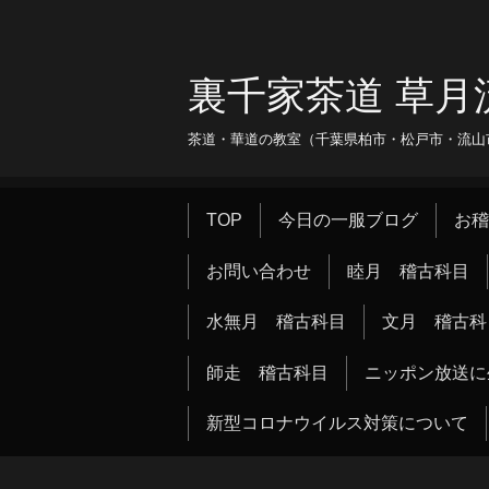
裏千家茶道 草月
茶道・華道の教室（千葉県柏市・松戸市・流山市・
TOP
今日の一服ブログ
お稽
お問い合わせ
睦月 稽古科目
水無月 稽古科目
文月 稽古科
師走 稽古科目
ニッポン放送に
新型コロナウイルス対策について