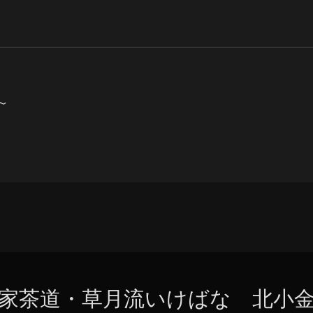
0～
家茶道・草月流いけばな 北小