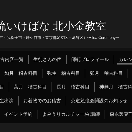
流いけばな 北小金教室
我孫子市・鎌ケ谷市・東京都足立区・葛飾区）〜Tea Ceremony〜
古内容一覧
生徒さんの声
師範プロフィール
カレ
如月 稽古科目
弥生 稽古科目
卯月 稽古科目
目
葉月 稽古科目
長月 稽古科目
神無月 稽古
生出演
お着物でのお稽古
茶道勉強会開設のお知らせ
イベント予約
よみうりカルチャー柏 講師
森永製菓