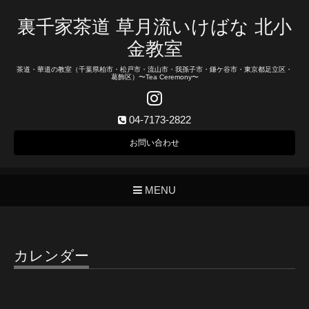
裏千家茶道 草月流いけばな 北小
金教室
茶道・華道の教室（千葉県柏市・松戸市・流山市・我孫子市・鎌ケ谷市・東京都足立区・
葛飾区）〜Tea Ceremony〜
04-7173-2822
お問い合わせ
MENU
カレンダー